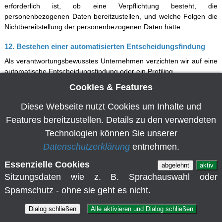
erforderlich ist, ob eine Verpflichtung besteht, die
personenbezogenen Daten bereitzustellen, und welche Folgen die
Nichtbereitstellung der personenbezogenen Daten hätte.
12. Bestehen einer automatisierten Entscheidungsfindung
Als verantwortungsbewusstes Unternehmen verzichten wir auf eine
automatische Entscheidungsfindung oder ein Profiling.
Cookies & Features
Diese Datenschutzerklärung wurde, ausgenommen
Absatz 3
(Cookies)
, durch den Datenschutzerklärungs-Generator der DGD
Diese Webseite nutzt Cookies um Inhalte und
Deutsche Gesellschaft für Datenschutz GmbH, die als
externer
Datenschutzbeauftragter
tätig ist, in Kooperation mit der RC GmbH,
Features bereitzustellen. Details zu den verwendeten
die
gebrauchte Computer
wiederverwertet und der Kanzlei
WILDE
Technologien können Sie unserer
BEUGER SOLMECKE | Rechtsanwälte
erstellt.
Datenschutzerklärung
entnehmen.
Essenzielle Cookies
abgelehnt
aktiv
Sitzungsdaten wie z. B. Sprachauswahl oder
HOWAL GmbH
Spamschutz - ohne sie geht es nicht.
Am Reutgraben 4
76275 Ettlingen/Germany
Dialog schließen
Alle aktivieren und Dialog schließen
Postfach 417